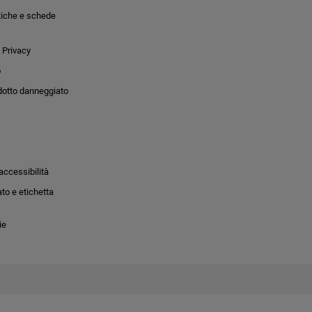
tiche e schede
 Privacy
o
dotto danneggiato
accessibilità
to e etichetta
ie