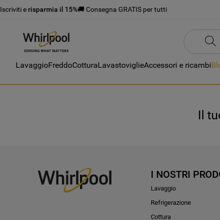
Iscriviti e
risparmia il 15%
🚚 Consegna GRATIS per tutti
Lavaggio
Freddo
Cottura
Lavastoviglie
Accessori e ricambi
Bl
Il t
I NOSTRI PROD
Lavaggio
Refrigerazione
Cottura