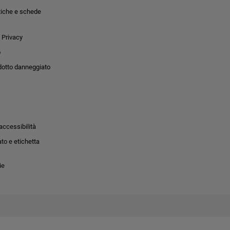
tiche e schede
 Privacy
o
dotto danneggiato
accessibilità
to e etichetta
ie