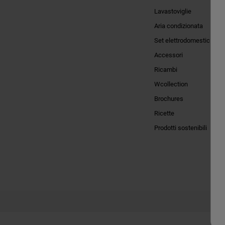
Lavastoviglie
Aria condizionata
Set elettrodomestici
Accessori
Ricambi
Wcollection
Brochures
Ricette
Prodotti sostenibili