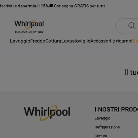
Iscriviti e
risparmia il 15%
🚚 Consegna GRATIS per tutti
Lavaggio
Freddo
Cottura
Lavastoviglie
Accessori e ricambi
Bl
Il t
I NOSTRI PROD
Lavaggio
Refrigerazione
Cottura