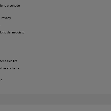
tiche e schede
 Privacy
o
dotto danneggiato
accessibilità
to e etichetta
ie