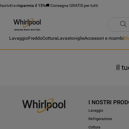
Iscriviti e
risparmia il 15%
🚚 Consegna GRATIS per tutti
Lavaggio
Freddo
Cottura
Lavastoviglie
Accessori e ricambi
Bl
Il t
I NOSTRI PROD
Lavaggio
Refrigerazione
Cottura