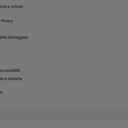
tiche e schede
 Privacy
o
dotto danneggiato
accessibilità
to e etichetta
ie