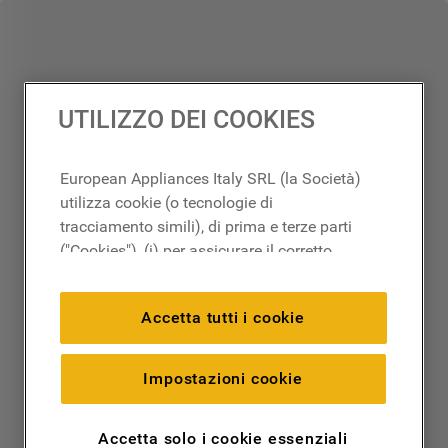
UTILIZZO DEI COOKIES
European Appliances Italy SRL (la Società)
utilizza cookie (o tecnologie di
tracciamento simili), di prima e terze parti
("Cookies"), (i) per assicurare il corretto
funzionamento del sito, ricordare le
impostazioni scelte dall'utente e per
Accetta tutti i cookie
migliorare l'esperienza di navigazione
(cookie tecnici), (ii) per finalità statistiche e
per rilevare l’audience del nostro sito e
Impostazioni cookie
come interagisce con il sito (cookie
analitici), (iii) per annunci personalizzati e
Accetta solo i cookie essenziali
non personalizzati basati sulle abitudini