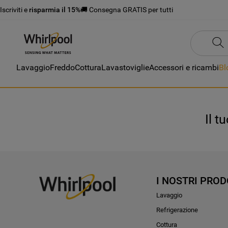
Iscriviti e
risparmia il 15%
🚚 Consegna GRATIS per tutti
Lavaggio
Freddo
Cottura
Lavastoviglie
Accessori e ricambi
Bl
Il t
I NOSTRI PROD
Lavaggio
Refrigerazione
Cottura