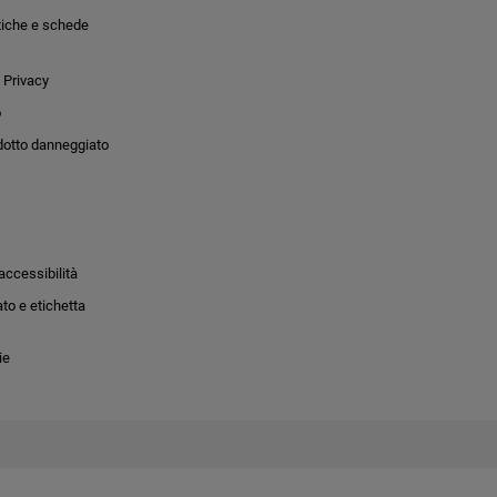
tiche e schede
 Privacy
o
dotto danneggiato
accessibilità
to e etichetta
ie