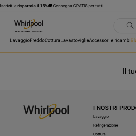
Iscriviti e
risparmia il 15%
🚚 Consegna GRATIS per tutti
Lavaggio
Freddo
Cottura
Lavastoviglie
Accessori e ricambi
Bl
Il t
I NOSTRI PROD
Lavaggio
Refrigerazione
Cottura