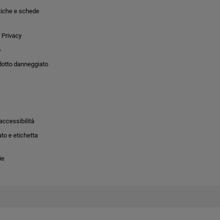
tiche e schede
 Privacy
o
dotto danneggiato
accessibilità
to e etichetta
ie