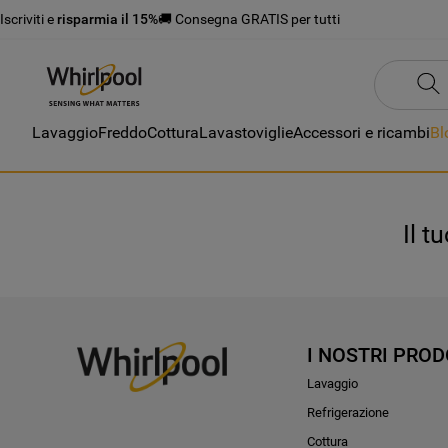
Iscriviti e
risparmia il 15%
🚚 Consegna GRATIS per tutti
Lavaggio
Freddo
Cottura
Lavastoviglie
Accessori e ricambi
Bl
Il t
I NOSTRI PROD
Lavaggio
Refrigerazione
Cottura