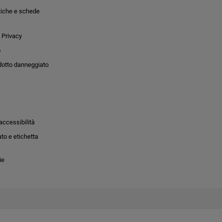
tiche e schede
 Privacy
o
dotto danneggiato
accessibilità
to e etichetta
ie