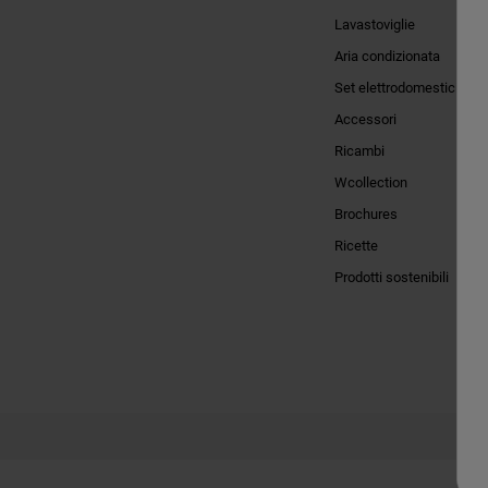
Lavastoviglie
Aria condizionata
Set elettrodomestici
Accessori
Ricambi
Wcollection
Brochures
Ricette
Prodotti sostenibili