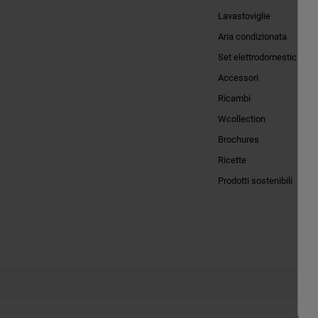
Lavastoviglie
Aria condizionata
Set elettrodomestici
Accessori
Ricambi
Wcollection
Brochures
Ricette
Prodotti sostenibili