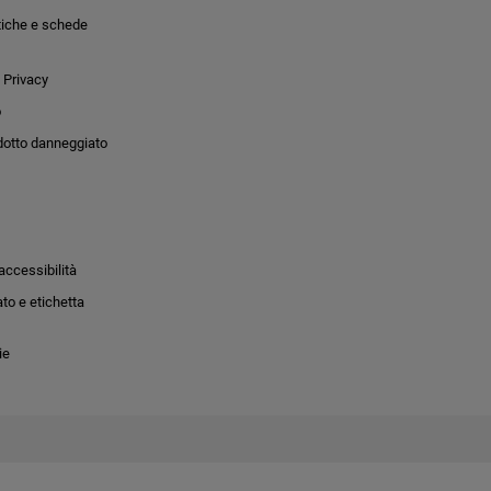
tiche e schede
 Privacy
o
dotto danneggiato
accessibilità
to e etichetta
ie