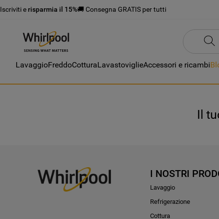
Iscriviti e
risparmia il 15%
🚚 Consegna GRATIS per tutti
Lavaggio
Freddo
Cottura
Lavastoviglie
Accessori e ricambi
Bl
Il t
I NOSTRI PROD
Lavaggio
Refrigerazione
Cottura