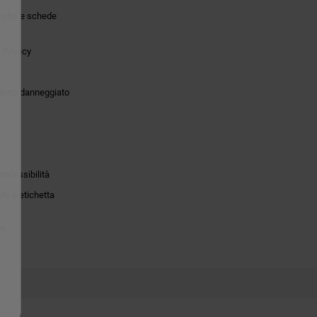
tiche e schede
 Privacy
o
dotto danneggiato
accessibilità
to e etichetta
ie