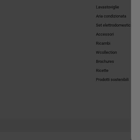
Lavastoviglie
Aria condizionata
Set elettrodomestici
Accessori
Ricambi
Wcollection
Brochures
Ricette
Prodotti sostenibili