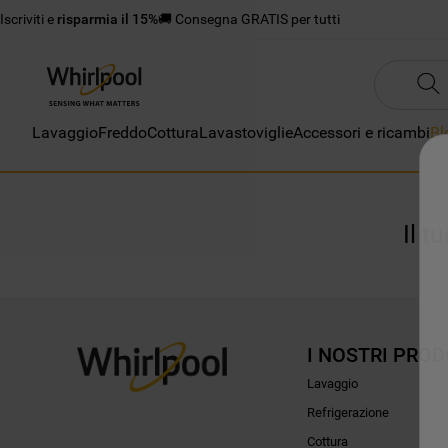
Iscriviti e
risparmia il 15%
🚚 Consegna GRATIS per tutti
Lavaggio
Freddo
Cottura
Lavastoviglie
Accessori e ricambi
Bl
Il t
I NOSTRI PROD
Lavaggio
Refrigerazione
Cottura