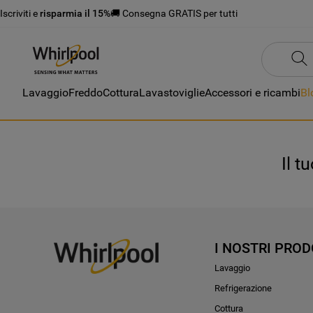
Iscriviti e
risparmia il 15%
🚚 Consegna GRATIS per tutti
Lavaggio
Freddo
Cottura
Lavastoviglie
Accessori e ricambi
Bl
Il t
I NOSTRI PROD
Lavaggio
Refrigerazione
Cottura