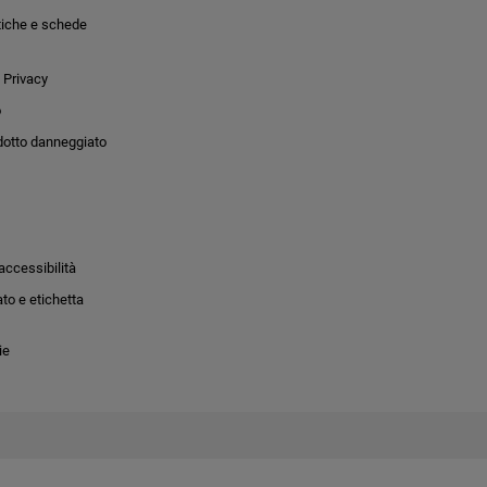
tiche e schede
 Privacy
o
dotto danneggiato
accessibilità
to e etichetta
ie