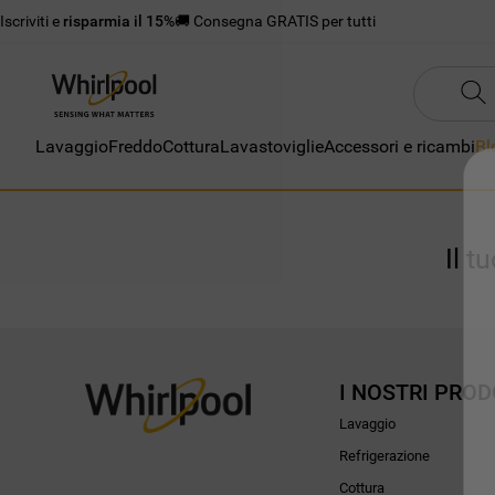
Iscriviti e
risparmia il 15%
🚚 Consegna GRATIS per tutti
Lavaggio
Freddo
Cottura
Lavastoviglie
Accessori e ricambi
Bl
Il t
I NOSTRI PROD
Lavaggio
Refrigerazione
Cottura