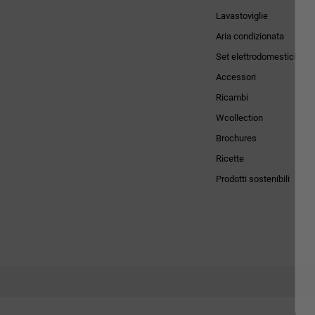
Lavastoviglie
Aria condizionata
Set elettrodomestici
Accessori
Ricambi
Wcollection
Brochures
Ricette
Prodotti sostenibili