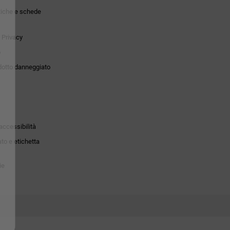
tiche e schede
 Privacy
o
dotto danneggiato
accessibilità
to e etichetta
ie