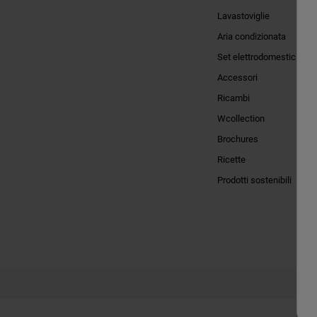
Lavastoviglie
Aria condizionata
Set elettrodomestici
Accessori
Ricambi
Wcollection
Brochures
Ricette
Prodotti sostenibili