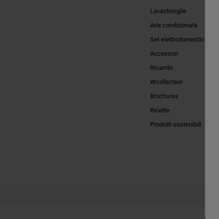
Lavastoviglie
Aria condizionata
Set elettrodomestici
Accessori
Ricambi
Wcollection
Brochures
Ricette
Prodotti sostenibili