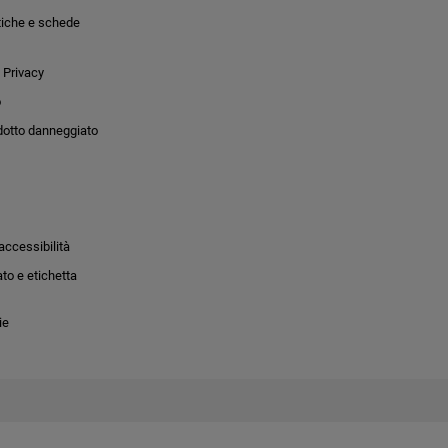
tiche e schede
 Privacy
o
dotto danneggiato
accessibilità
to e etichetta
ie