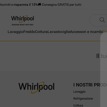
Iscriviti e
risparmia il 15%
🚚 Consegna GRATIS per tutti
Lavaggio
Freddo
Cottura
Lavastoviglie
Accessori e ricambi
Bl
Il t
I NOSTRI PROD
Lavaggio
Refrigerazione
Cottura