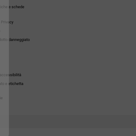
tiche e schede
 Privacy
o
dotto danneggiato
accessibilità
to e etichetta
ie