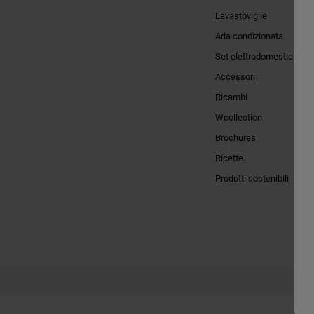
Lavastoviglie
Aria condizionata
Set elettrodomestici
Accessori
Ricambi
Wcollection
Brochures
Ricette
Prodotti sostenibili