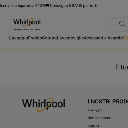
Iscriviti e
risparmia il 15%
🚚 Consegna GRATIS per tutti
Lavaggio
Freddo
Cottura
Lavastoviglie
Accessori e ricambi
Bl
Il t
I NOSTRI PROD
Lavaggio
Refrigerazione
Cottura