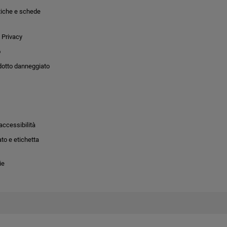
tiche e schede
 Privacy
o
dotto danneggiato
accessibilità
to e etichetta
ie