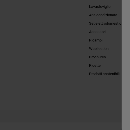
Lavastoviglie
Aria condizionata
Set elettrodomestici
Accessori
Ricambi
Wcollection
Brochures
Ricette
Prodotti sostenibili