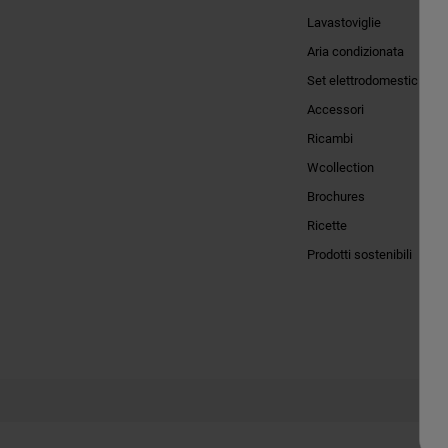
Lavastoviglie
Aria condizionata
Set elettrodomestici
Accessori
Ricambi
Wcollection
Brochures
Ricette
Prodotti sostenibili