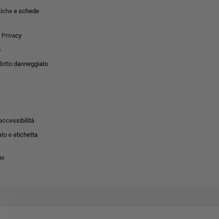
tiche e schede
 Privacy
o
dotto danneggiato
accessibilità
to e etichetta
ie