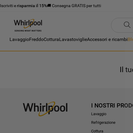
Iscriviti e
risparmia il 15%
🚚 Consegna GRATIS per tutti
Lavaggio
Freddo
Cottura
Lavastoviglie
Accessori e ricambi
Bl
Il t
I NOSTRI PROD
Lavaggio
Refrigerazione
Cottura