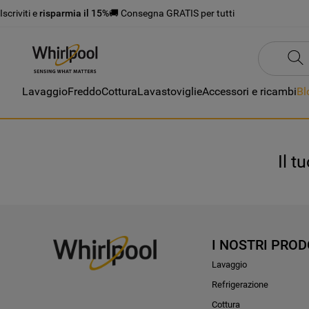
Iscriviti e
risparmia il 15%
🚚 Consegna GRATIS per tutti
Lavaggio
Freddo
Cottura
Lavastoviglie
Accessori e ricambi
Bl
Il t
I NOSTRI PROD
Lavaggio
Refrigerazione
Cottura