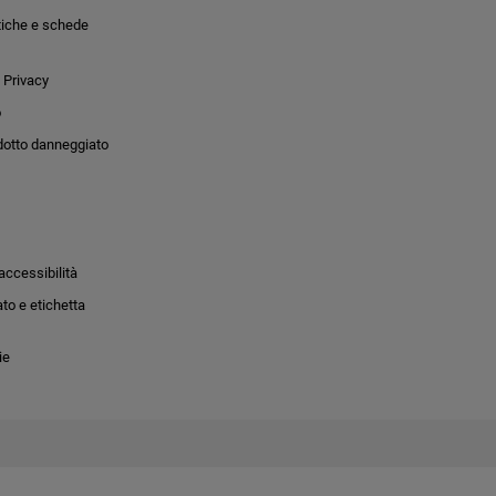
tiche e schede
 Privacy
o
dotto danneggiato
accessibilità
to e etichetta
ie