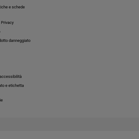
tiche e schede
 Privacy
o
dotto danneggiato
accessibilità
to e etichetta
ie