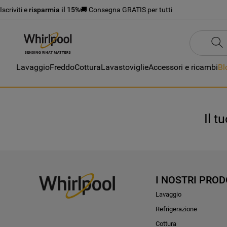
Iscriviti e
risparmia il 15%
🚚 Consegna GRATIS per tutti
Lavaggio
Freddo
Cottura
Lavastoviglie
Accessori e ricambi
Bl
Il t
I NOSTRI PROD
Lavaggio
Refrigerazione
Cottura