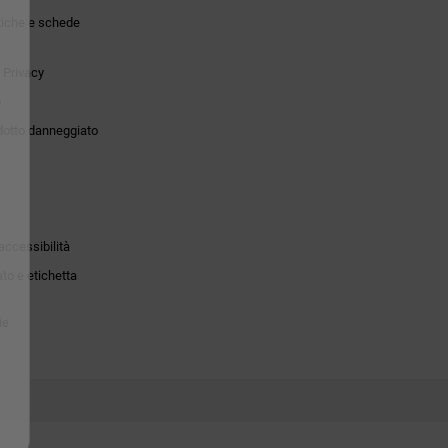
tiche e schede
 Privacy
o
dotto danneggiato
accessibilità
to e etichetta
ie