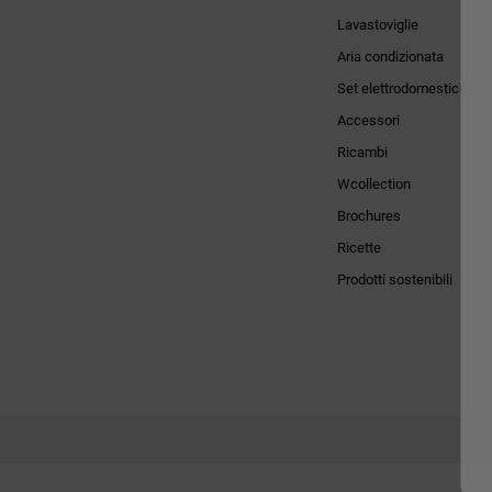
Lavastoviglie
Aria condizionata
Set elettrodomestici
Accessori
Ricambi
Wcollection
Brochures
Ricette
Prodotti sostenibili