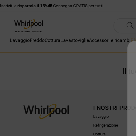
Iscriviti e
risparmia il 15%
🚚 Consegna GRATIS per tutti
Lavaggio
Freddo
Cottura
Lavastoviglie
Accessori e ricambi
Bl
Il t
I NOSTRI PROD
Lavaggio
Refrigerazione
Cottura