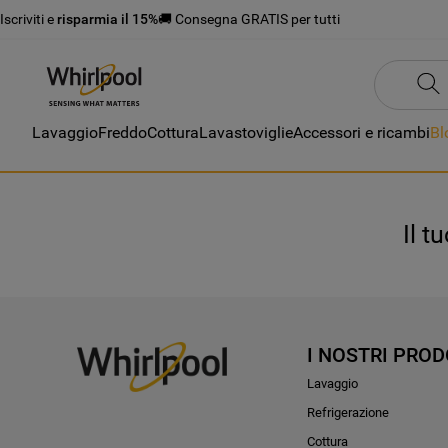
Iscriviti e
risparmia il 15%
🚚 Consegna GRATIS per tutti
Lavaggio
Freddo
Cottura
Lavastoviglie
Accessori e ricambi
Bl
Il t
I NOSTRI PROD
Lavaggio
Refrigerazione
Cottura