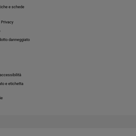
tiche e schede
 Privacy
o
dotto danneggiato
accessibilità
to e etichetta
ie