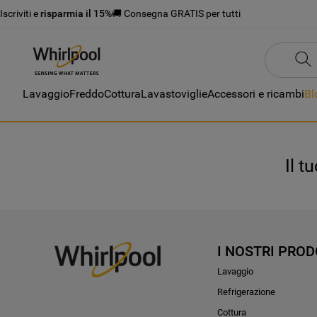
Iscriviti e
risparmia il 15%
🚚 Consegna GRATIS per tutti
Lavaggio
Freddo
Cottura
Lavastoviglie
Accessori e ricambi
Bl
Il t
I NOSTRI PROD
Lavaggio
Refrigerazione
Cottura