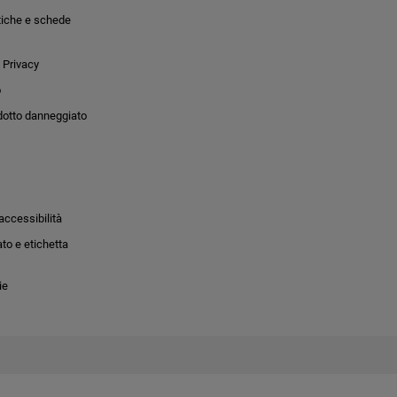
tiche e schede
 Privacy
o
dotto danneggiato
accessibilità
to e etichetta
ie