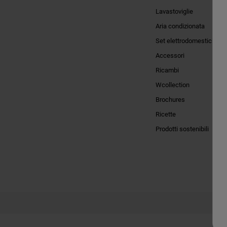
Lavastoviglie
Aria condizionata
Set elettrodomestici
Accessori
Ricambi
Wcollection
Brochures
Ricette
Prodotti sostenibili