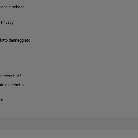
tiche e schede
 Privacy
o
dotto danneggiato
accessibilità
to e etichetta
ie