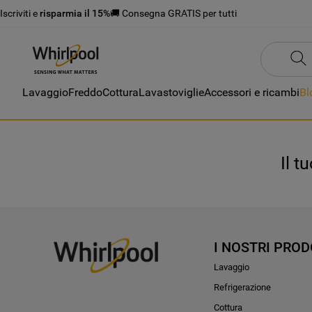
Iscriviti e
risparmia il 15%
🚚 Consegna GRATIS per tutti
Lavaggio
Freddo
Cottura
Lavastoviglie
Accessori e ricambi
Bl
Il t
I NOSTRI PROD
Lavaggio
Refrigerazione
Cottura