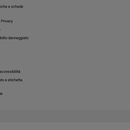
tiche e schede
 Privacy
o
dotto danneggiato
accessibilità
to e etichetta
ie