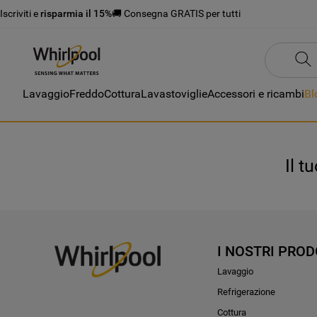
Iscriviti e
risparmia il 15%
🚚 Consegna GRATIS per tutti
Lavaggio
Freddo
Cottura
Lavastoviglie
Accessori e ricambi
Bl
Il t
I NOSTRI PROD
Lavaggio
Refrigerazione
Cottura