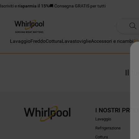
Iscriviti e
risparmia il 15%
🚚 Consegna GRATIS per tutti
Lavaggio
Freddo
Cottura
Lavastoviglie
Accessori e ricambi
Bl
Il t
I NOSTRI PROD
Lavaggio
Refrigerazione
Cottura