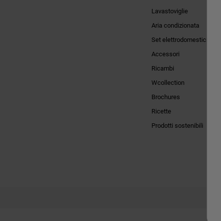
Lavastoviglie
Aria condizionata
Set elettrodomestici
Accessori
Ricambi
Wcollection
Brochures
Ricette
Prodotti sostenibili