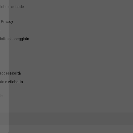
tiche e schede
 Privacy
o
dotto danneggiato
accessibilità
to e etichetta
ie