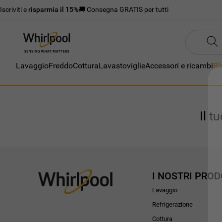
Iscriviti e
risparmia il 15%
🚚 Consegna GRATIS per tutti
Lavaggio
Freddo
Cottura
Lavastoviglie
Accessori e ricambi
Bl
Il t
I NOSTRI PROD
Lavaggio
Refrigerazione
Cottura