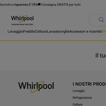
Iscriviti e
risparmia il 15%
🚚 Consegna GRATIS per tutti
Lavaggio
Freddo
Cottura
Lavastoviglie
Accessori e ricambi
Bl
Il t
I NOSTRI PROD
Lavaggio
Refrigerazione
Cottura