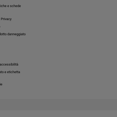
tiche e schede
 Privacy
o
dotto danneggiato
accessibilità
to e etichetta
ie