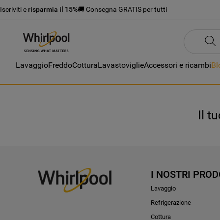
Iscriviti e
risparmia il 15%
🚚 Consegna GRATIS per tutti
Lavaggio
Freddo
Cottura
Lavastoviglie
Accessori e ricambi
Bl
Il t
I NOSTRI PROD
Lavaggio
Refrigerazione
Cottura