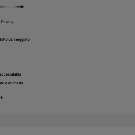
tiche e schede
 Privacy
o
dotto danneggiato
accessibilità
to e etichetta
ie