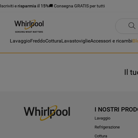
Iscriviti e
risparmia il 15%
🚚 Consegna GRATIS per tutti
Lavaggio
Freddo
Cottura
Lavastoviglie
Accessori e ricambi
Bl
Il t
I NOSTRI PROD
Lavaggio
Refrigerazione
Cottura