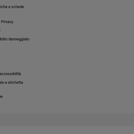
tiche e schede
 Privacy
o
dotto danneggiato
accessibilità
to e etichetta
ie