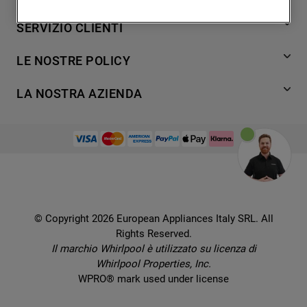
degli utenti, interazioni con il sito e
Lavaggio
SERVIZIO CLIENTI
interessi (anche per il tramite di terze parti
Refrigerazione
e su altri siti web o piattaforme social,
Acquista direttamente da Whirlpool
Cottura
LE NOSTRE POLICY
come ad esempio Google LLC - scopri
Supporto
Lavastoviglie
maggiori informazioni sulla Privacy Policy
Termini e Condizioni
Contatti
LA NOSTRA AZIENDA
Aria condizionata
di Google qui:
Cookie Policy
Piani di protezione
https://business.safety.google/privacy/
) e
Set elettrodomestici
Promemoria sulla garanzia legale
European Appliances Italy SRL
Registra il tuo prodotto
migliorare l'efficacia della nostra strategia
Accessori
Etichette energetiche e schede prodotto
Lavora con noi
di marketing (cookie di profilazione e
Service locator
Ricambi
Informativa sulla Privacy
marketing) e (iv) per personalizzare il
Manuali d'uso
Wcollection
contenuto editoriale del sito basato
Sostituzione prodotto danneggiato
Problemi e soluzioni
Brochures
sull'utilizzo del sito stesso da parte
Consegna
Prenota un appuntamento
dell'utente, migliorare le funzionalità del
Ricette
© Copyright 2026 European Appliances Italy SRL. All
Codice etico
Domande frequenti
sito e offrire funzionalità specifiche (cookie
Rights Reserved.
Installazione
funzionali). Per maggiori informazioni su
Sul sicuro
Il marchio Whirlpool è utilizzato su licenza di
Dichiarazione di accessibilità
come la Società utilizza i cookie o per
Whirlpool Properties, Inc.
modificare le tue preferenze, consulta
Preferenze Cookie
WPRO® mark used under license
l’informativa cookie
.