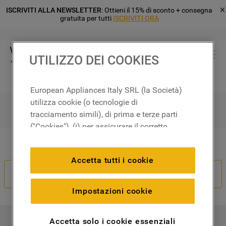
ISCRIVITI ALLA NEWSLETTER
: Ottieni il 15% di sconto + consegna
gratuita per tutti
ISCRIVITI ORA
UTILIZZO DEI COOKIES
Cerca
European Appliances Italy SRL (la Società)
utilizza cookie (o tecnologie di
tracciamento simili), di prima e terze parti
("Cookies"), (i) per assicurare il corretto
funzionamento del sito, ricordare le
Il tuo ordine non è corretto?
impostazioni scelte dall'utente e per
Accetta tutti i cookie
migliorare l'esperienza di navigazione
Recedi Dal Contratto
(cookie tecnici), (ii) per finalità statistiche e
per rilevare l’audience del nostro sito e
Impostazioni cookie
come interagisce con il sito (cookie
analitici), (iii) per annunci personalizzati e
Accetta solo i cookie essenziali
I NOSTRI PRODOTTI
non personalizzati basati sulle abitudini