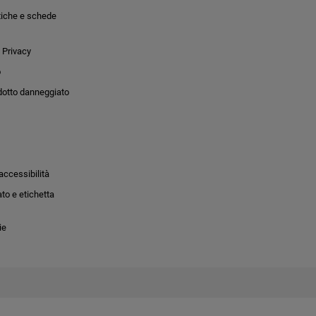
tiche e schede
 Privacy
o
dotto danneggiato
accessibilità
to e etichetta
ie