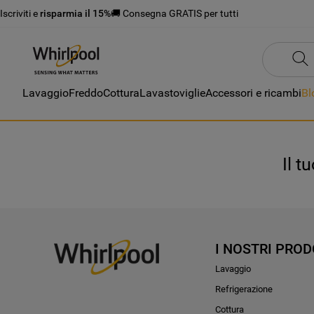
Iscriviti e
risparmia il 15%
🚚 Consegna GRATIS per tutti
Lavaggio
Freddo
Cottura
Lavastoviglie
Accessori e ricambi
Bl
Il t
I NOSTRI PROD
Lavaggio
Refrigerazione
Cottura