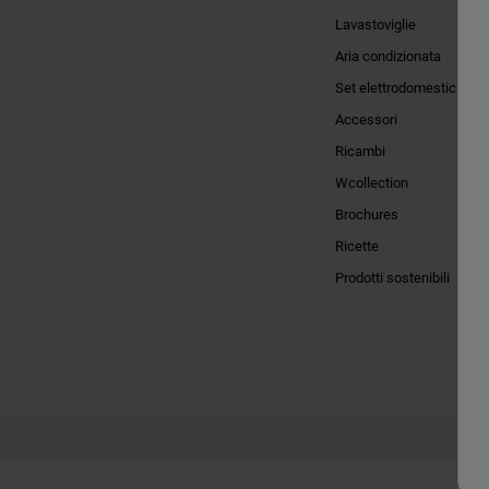
Lavastoviglie
Aria condizionata
Set elettrodomestici
Accessori
Ricambi
Wcollection
Brochures
Ricette
Prodotti sostenibili