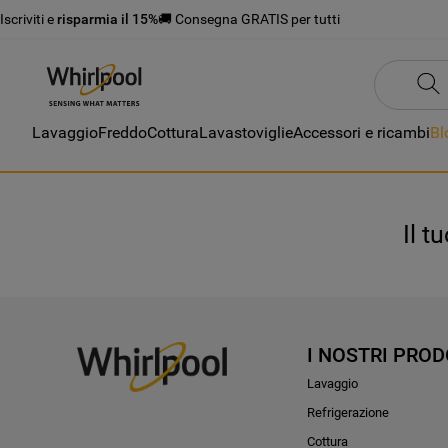
Iscriviti e
risparmia il 15%
🚚 Consegna GRATIS per tutti
Lavaggio
Freddo
Cottura
Lavastoviglie
Accessori e ricambi
Bl
Il t
I NOSTRI PROD
Lavaggio
Refrigerazione
Cottura