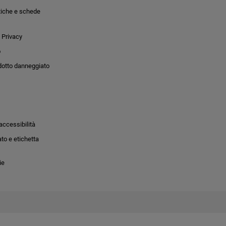
tiche e schede
 Privacy
o
dotto danneggiato
accessibilità
to e etichetta
ie