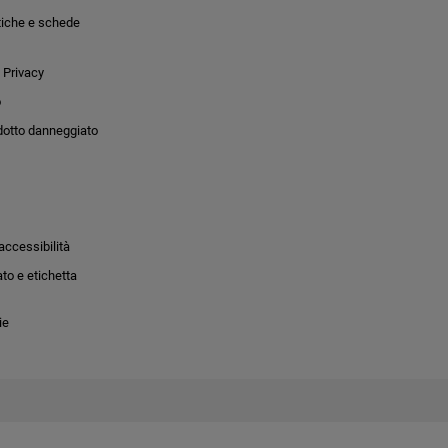
tiche e schede
 Privacy
o
dotto danneggiato
accessibilità
to e etichetta
ie