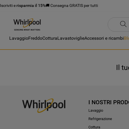
Iscriviti e
risparmia il 15%
🚚 Consegna GRATIS per tutti
Lavaggio
Freddo
Cottura
Lavastoviglie
Accessori e ricambi
Bl
Il t
I NOSTRI PROD
Lavaggio
Refrigerazione
Cottura