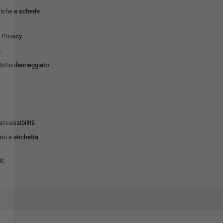
tiche e schede
 Privacy
o
dotto danneggiato
accessibilità
to e etichetta
ie