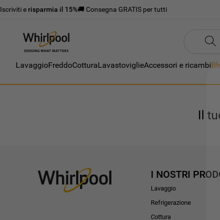
Iscriviti e
risparmia il 15%
🚚 Consegna GRATIS per tutti
Lavaggio
Freddo
Cottura
Lavastoviglie
Accessori e ricambi
Bl
Il t
I NOSTRI PROD
Lavaggio
Refrigerazione
Cottura