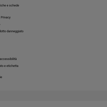
tiche e schede
 Privacy
o
dotto danneggiato
accessibilità
to e etichetta
ie