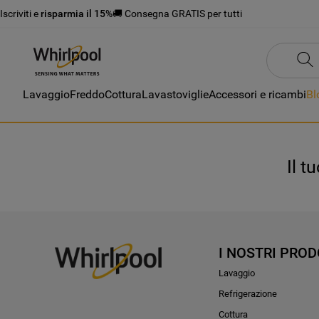
Iscriviti e
risparmia il 15%
🚚 Consegna GRATIS per tutti
Lavaggio
Freddo
Cottura
Lavastoviglie
Accessori e ricambi
Bl
Il t
I NOSTRI PROD
Lavaggio
Refrigerazione
Cottura