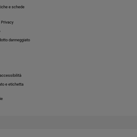
tiche e schede
 Privacy
o
dotto danneggiato
accessibilità
to e etichetta
ie