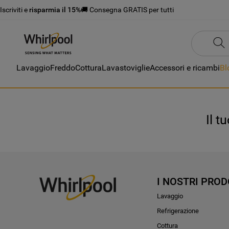
Iscriviti e
risparmia il 15%
🚚 Consegna GRATIS per tutti
Lavaggio
Freddo
Cottura
Lavastoviglie
Accessori e ricambi
Bl
Il t
I NOSTRI PROD
Lavaggio
Refrigerazione
Cottura