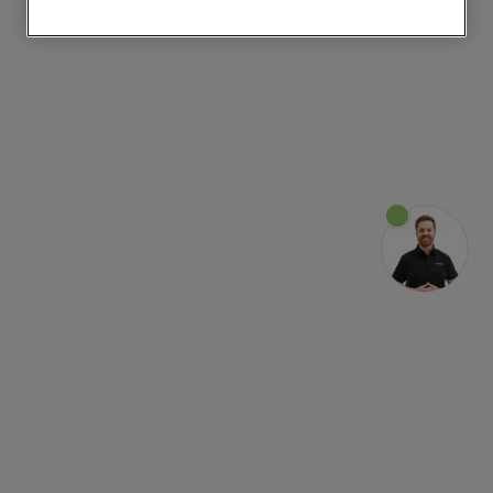
degli utenti, interazioni con il sito e
interessi (anche per il tramite di terze parti
e su altri siti web o piattaforme social,
come ad esempio Google LLC - scopri
maggiori informazioni sulla Privacy Policy
di Google qui:
https://business.safety.google/privacy/
) e
migliorare l'efficacia della nostra strategia
di marketing (cookie di profilazione e
marketing) e (iv) per personalizzare il
contenuto editoriale del sito basato
sull'utilizzo del sito stesso da parte
dell'utente, migliorare le funzionalità del
sito e offrire funzionalità specifiche (cookie
funzionali). Per maggiori informazioni su
come la Società utilizza i cookie o per
modificare le tue preferenze, consulta
l’informativa cookie
.