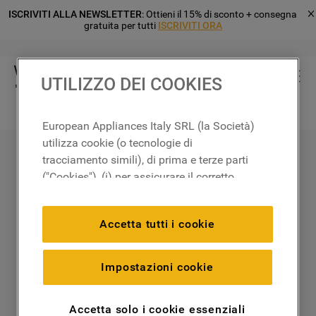
ISCRIVITI ALLA NEWSLETTER
: Ottieni il 15% di sconto + consegna
gratuita per tutti
ISCRIVITI ORA
UTILIZZO DEI COOKIES
Cerca
European Appliances Italy SRL (la Società)
utilizza cookie (o tecnologie di
tracciamento simili), di prima e terze parti
("Cookies"), (i) per assicurare il corretto
funzionamento del sito, ricordare le
impostazioni scelte dall'utente e per
Accetta tutti i cookie
migliorare l'esperienza di navigazione
(cookie tecnici), (ii) per finalità statistiche e
per rilevare l’audience del nostro sito e
Impostazioni cookie
come interagisce con il sito (cookie
analitici), (iii) per annunci personalizzati e
Accetta solo i cookie essenziali
non personalizzati basati sulle abitudini