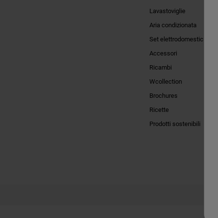
Lavastoviglie
Aria condizionata
Set elettrodomestici
Accessori
Ricambi
Wcollection
Brochures
Ricette
Prodotti sostenibili