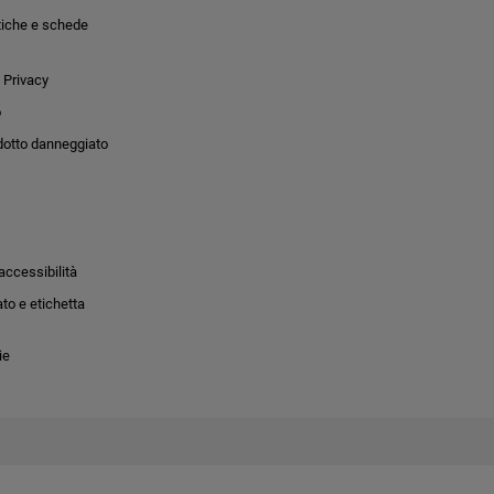
tiche e schede
 Privacy
o
dotto danneggiato
accessibilità
to e etichetta
ie