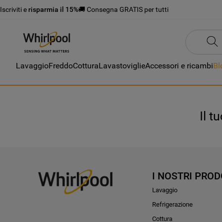
Iscriviti e
risparmia il 15%
🚚 Consegna GRATIS per tutti
Lavaggio
Freddo
Cottura
Lavastoviglie
Accessori e ricambi
Bl
Il t
I NOSTRI PROD
Lavaggio
Refrigerazione
Cottura