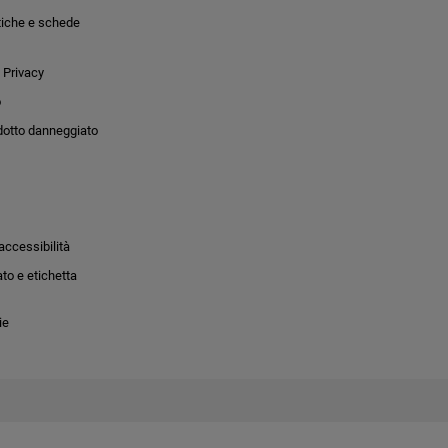
tiche e schede
 Privacy
o
dotto danneggiato
accessibilità
to e etichetta
ie