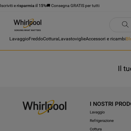
Iscriviti e
risparmia il 15%
🚚 Consegna GRATIS per tutti
Lavaggio
Freddo
Cottura
Lavastoviglie
Accessori e ricambi
Bl
Il t
I NOSTRI PROD
Lavaggio
Refrigerazione
Cottura