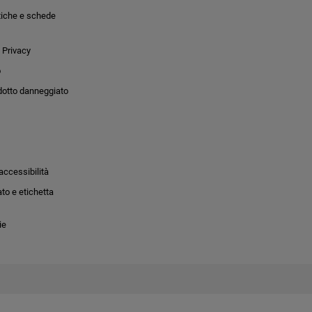
tiche e schede
 Privacy
o
dotto danneggiato
accessibilità
to e etichetta
ie