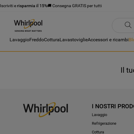
Iscriviti e
risparmia il 15%
🚚 Consegna GRATIS per tutti
Lavaggio
Freddo
Cottura
Lavastoviglie
Accessori e ricambi
Bl
Il t
I NOSTRI PROD
Lavaggio
Refrigerazione
Cottura